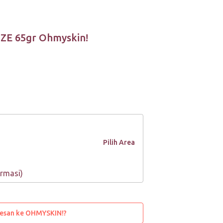
ZE 65gr Ohmyskin!
Pilih Area
rmasi)
Pesan ke OHMYSKIN!?